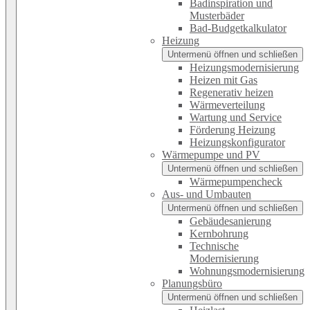
Badinspiration und
Musterbäder
Bad-Budgetkalkulator
Heizung
Untermenü öffnen und schließen
Heizungsmodernisierung
Heizen mit Gas
Regenerativ heizen
Wärmeverteilung
Wartung und Service
Förderung Heizung
Heizungskonfigurator
Wärmepumpe und PV
Untermenü öffnen und schließen
Wärmepumpencheck
Aus- und Umbauten
Untermenü öffnen und schließen
Gebäudesanierung
Kernbohrung
Technische
Modernisierung
Wohnungsmodernisierung
Planungsbüro
Untermenü öffnen und schließen