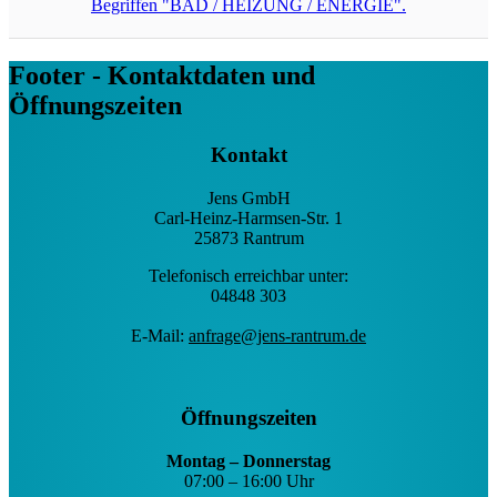
Footer - Kontaktdaten und
Öffnungszeiten
Kontakt
Jens GmbH
Carl-Heinz-Harmsen-Str. 1
25873 Rantrum
Telefonisch erreichbar unter:
04848 303
E-Mail:
anfrage@jens-rantrum.de
Öffnungszeiten
Montag – Donnerstag
07:00 – 16:00 Uhr